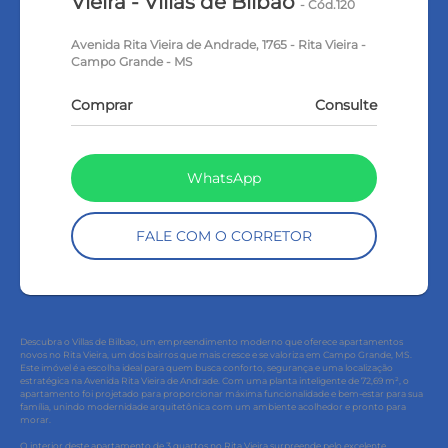
Vieira - Villas de Bilbao
- Cód.120
Avenida Rita Vieira de Andrade, 1765 - Rita Vieira -
Campo Grande - MS
Comprar
Consulte
WhatsApp
FALE COM O CORRETOR
Descubra o Villas de Bilbao, um empreendimento moderno que oferece apartamentos
novos no Rita Vieira, um dos bairros que mais cresce e se valoriza em Campo Grande, MS.
Este imóvel é a escolha ideal para quem busca conforto, segurança e uma localização
estratégica na Avenida Rita Vieira de Andrade. Com uma planta inteligente de 72,69 m², o
apartamento foi projetado para proporcionar máxima funcionalidade e bem-estar para sua
família, unindo modernidade arquitetônica com um ambiente acolhedor e pronto para
morar.
O interior deste apartamento de 3 quartos no Rita Vieira surpreende pelo excelente