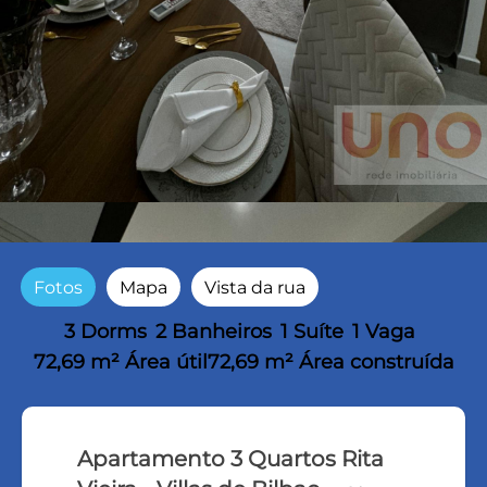
Fotos
Mapa
Vista da rua
3 Dorms
2 Banheiros
1 Suíte
1 Vaga
72,69 m² Área útil
72,69 m² Área construída
Apartamento 3 Quartos Rita