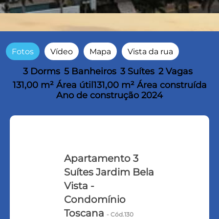
Fotos
Vídeo
Mapa
Vista da rua
3 Dorms
5 Banheiros
3 Suítes
2 Vagas
131,00 m² Área útil
131,00 m² Área construída
Ano de construção 2024
Apartamento 3
Suítes Jardim Bela
Vista -
Condomínio
Toscana
- Cód.130