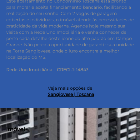
Este apartamento no Condomínio Toscana está pronto
para morar e aceita financiamento bancário, facilitando a
realização do seu sonho. Com 2 vagas de garagem
cobertas e individuais, o imóvel atende às necessidades de
praticidade da vida moderna. Agende hoje mesmo sua
visita com a Rede Uno Imobiliária e venha conhecer de
perto cada detalhe deste ícone do alto padrão em Campo
Grande. Não perca a oportunidade de garantir sua unidade
na Torre Sangiovese, onde o luxo encontra a melhor
localização do MS.
Rede Uno Imobiliária – CRECI J: 14847
Veja mais opções de
Sangiovese | Toscana
Imóvel