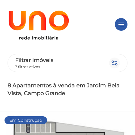
notes
Filtrar imóveis
page_info
7 filtros ativos
8 Apartamentos
à venda
em Jardim Bela
Vista
, Campo Grande
Em Construção