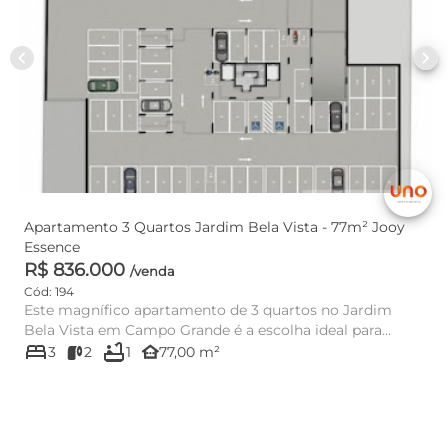
chevron_left
chevron_right
Apartamento 3 Quartos Jardim Bela Vista - 77m² Jooy
Essence
R$ 836.000
/venda
Cód: 194
Este magnífico apartamento de 3 quartos no Jardim
Bela Vista em Campo Grande é a escolha ideal para
bed
bathtub
quem busca sofistica...
other_houses
3
2
1
77,00 m²