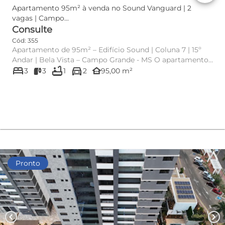
Apartamento 95m² à venda no Sound Vanguard | 2
vagas | Campo...
Consulte
Cód: 355
Apartamento de 95m² – Edifício Sound | Coluna 7 | 15º
Andar | Bela Vista – Campo Grande - MS O apartamento
bed
bathtub
directions_car
de 95m² ...
other_houses
3
3
1
2
95,00 m²
Pronto
chevron_left
chevron_right