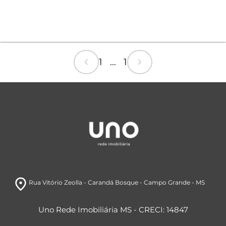
chevron_left
chevron_right
1 ... 1
room
Rua Vitório Zeolla
- Carandá Bosque
- Campo Grande
- MS
Uno Rede Imobiliária MS - CRECI: 14847