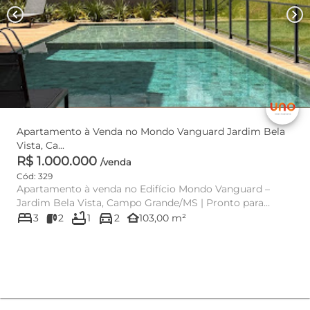
chevron_left
chevron_right
Apartamento à Venda no Mondo Vanguard Jardim Bela
Vista, Ca...
R$ 1.000.000
/venda
Cód: 329
Apartamento à venda no Edifício Mondo Vanguard –
Jardim Bela Vista, Campo Grande/MS | Pronto para
bed
bathtub
directions_car
morar O Edifício Mond...
other_houses
3
2
1
2
103,00 m²