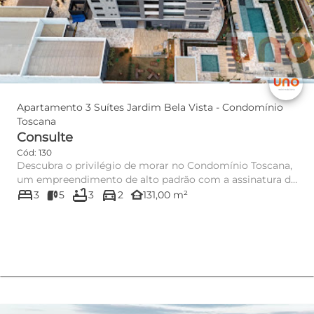
Apartamento 3 Suítes Jardim Bela Vista - Condomínio
Toscana
Consulte
Cód: 130
Descubra o privilégio de morar no Condomínio Toscana,
um empreendimento de alto padrão com a assinatura de
bed
bathtub
directions_car
qualidade Pla...
other_houses
3
5
3
2
131,00 m²