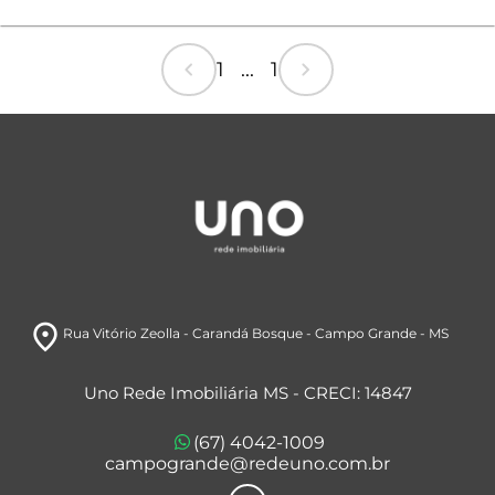
chevron_left
chevron_right
1 ... 1
room
Rua Vitório Zeolla
- Carandá Bosque
- Campo Grande
- MS
Uno Rede Imobiliária MS - CRECI: 14847
(67) 4042-1009
campogrande@redeuno.com.br