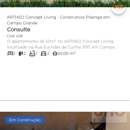
ARTHEO Concept Living - Construtora Plaenge em
Campo Grande
Consulte
Cód: 428
O apartamento de 50m² no ARTHEO Concept Living,
localizado na Rua Euclides da Cunha, 997, em Campo
bed
bathtub
directions_car
Grande MS, é ideal pa...
other_houses
1
2
1
2
50,00 m²
Em Construção