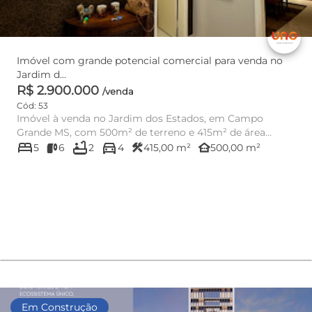
Imóvel com grande potencial comercial para venda no
Jardim d...
R$ 2.900.000
/venda
Cód: 53
Imóvel à venda no Jardim dos Estados, em Campo
Grande MS, com 500m² de terreno e 415m² de área
bed
bathtub
directions_car
construída, oferecendo es...
construction
other_houses
5
6
2
4
415,00 m²
500,00 m²
Em Construção