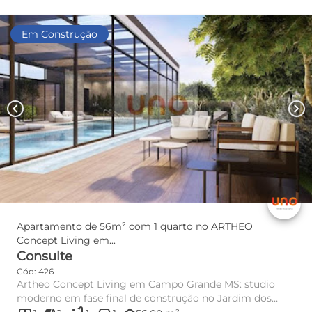
Em Construção
chevron_left
chevron_right
Apartamento de 56m² com 1 quarto no ARTHEO
Concept Living em...
Consulte
Cód: 426
Artheo Concept Living em Campo Grande MS: studio
moderno em fase final de construção no Jardim dos