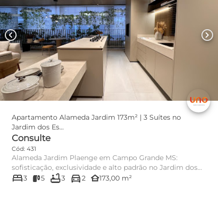
chevron_left
chevron_right
Apartamento Alameda Jardim 173m² | 3 Suítes no
Jardim dos Es...
Consulte
Cód: 431
Alameda Jardim Plaenge em Campo Grande MS:
sofisticação, exclusividade e alto padrão no Jardim dos
bed
bathtub
directions_car
Estados Se você b...
other_houses
3
5
3
2
173,00 m²