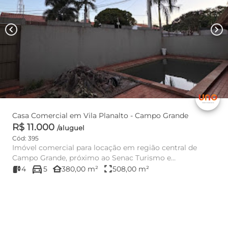
chevron_left
chevron_right
Casa Comercial em Vila Planalto - Campo Grande
R$ 11.000
/aluguel
Cód: 395
Imóvel comercial para locação em região central de
Campo Grande, próximo ao Senac Turismo e
directions_car
Gastronomia. Possui 508 m² d...
other_houses
fullscreen
4
5
380,00 m²
508,00 m²