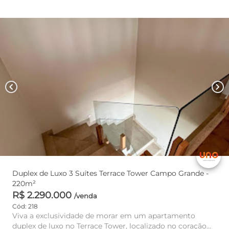
chevron_left
chevron_right
Duplex de Luxo 3 Suítes Terrace Tower Campo Grande -
220m²
R$ 2.290.000
/venda
Cód: 218
Viva a exclusividade de morar em um apartamento
duplex de luxo no Terrace Tower, localizado no coração