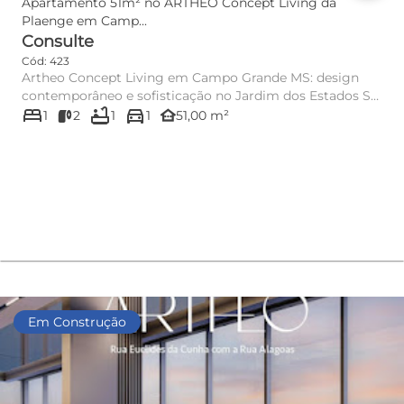
Apartamento 51m² no ARTHEO Concept Living da
Plaenge em Camp...
Consulte
Cód: 423
Artheo Concept Living em Campo Grande MS: design
contemporâneo e sofisticação no Jardim dos Estados Se
bed
bathtub
directions_car
você busca um...
other_houses
1
2
1
1
51,00 m²
Em Construção