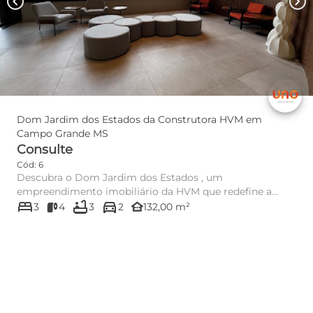
chevron_left
chevron_right
Dom Jardim dos Estados da Construtora HVM em
Campo Grande MS
Consulte
Cód: 6
Descubra o Dom Jardim dos Estados , um
empreendimento imobiliário da HVM que redefine a
bed
bathtub
directions_car
other_houses
experiência urbana em Campo...
3
4
3
2
132,00 m²