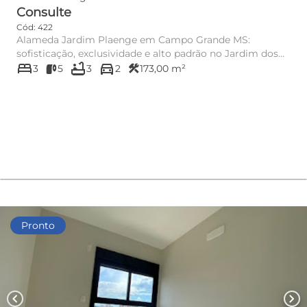
Consulte
Cód: 422
Alameda Jardim Plaenge em Campo Grande MS:
sofisticação, exclusividade e alto padrão no Jardim dos
bed
bathtub
directions_car
Estados Se você b...
construction
3
5
3
2
173,00 m²
Pronto
chevron_left
chevron_right