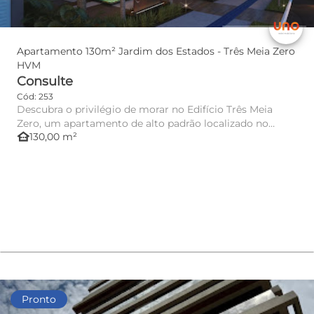
Apartamento 130m² Jardim dos Estados - Três Meia Zero
HVM
Consulte
Cód: 253
Descubra o privilégio de morar no Edifício Três Meia
Zero, um apartamento de alto padrão localizado no
other_houses
130,00 m²
coração do Jardim...
Pronto