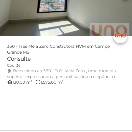
360 - Três Meia Zero Construtora HVM em Campo
Grande MS
Consulte
Cód: 36
🏠 Bem-vindo ao 360 - Três Meia Zero , uma moradia
superior expressando a personificação da elegância e
other_houses
fullscreen
130,00 m²
1.575,00 m²
sofisticação. ...