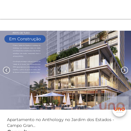
Em Construção
chevron_left
chevron_right
Apartamento no Anthology no Jardim dos Estados -
Campo Gran...