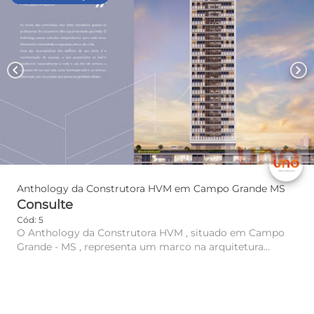
chevron_left
chevron_right
Anthology da Construtora HVM em Campo Grande MS
Consulte
Cód: 5
O Anthology da Construtora HVM , situado em Campo
Grande - MS , representa um marco na arquitetura
urbana, sendo o pr...