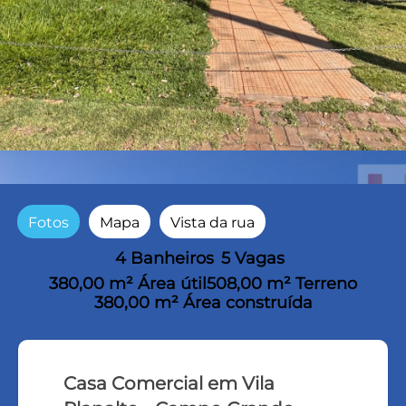
Fotos
Mapa
Vista da rua
4 Banheiros
5 Vagas
380,00 m² Área útil
508,00 m² Terreno
380,00 m² Área construída
Casa Comercial em Vila