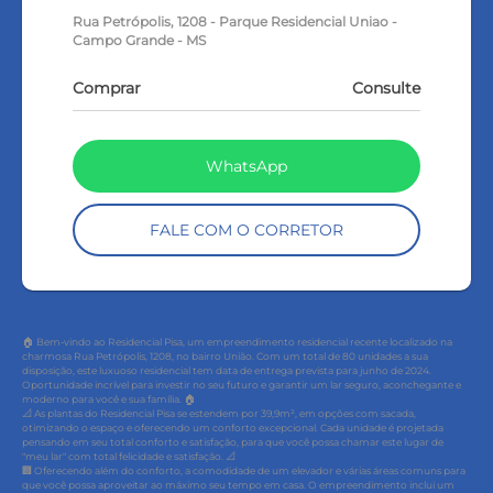
Rua Petrópolis, 1208 - Parque Residencial Uniao -
Campo Grande - MS
Comprar
Consulte
WhatsApp
FALE COM O CORRETOR
🏠 Bem-vindo ao Residencial Pisa, um empreendimento residencial recente localizado na
charmosa Rua Petrópolis, 1208, no bairro União. Com um total de 80 unidades a sua
disposição, este luxuoso residencial tem data de entrega prevista para junho de 2024.
Oportunidade incrível para investir no seu futuro e garantir um lar seguro, aconchegante e
moderno para você e sua família. 🏠
📐 As plantas do Residencial Pisa se estendem por 39,9m², em opções com sacada,
otimizando o espaço e oferecendo um conforto excepcional. Cada unidade é projetada
pensando em seu total conforto e satisfação, para que você possa chamar este lugar de
"meu lar" com total felicidade e satisfação. 📐
🏢 Oferecendo além do conforto, a comodidade de um elevador e várias áreas comuns para
que você possa aproveitar ao máximo seu tempo em casa. O empreendimento inclui um