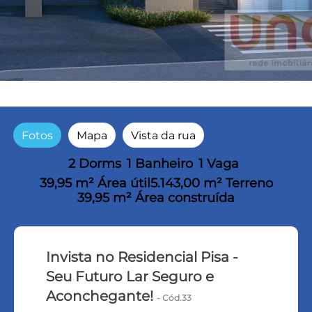
Fotos
Mapa
Vista da rua
2 Dorms
1 Banheiro
1 Vaga
39,95 m² Área útil
5.143,00 m² Terreno
39,95 m² Área construída
Invista no Residencial Pisa -
Seu Futuro Lar Seguro e
Aconchegante!
- Cód.33