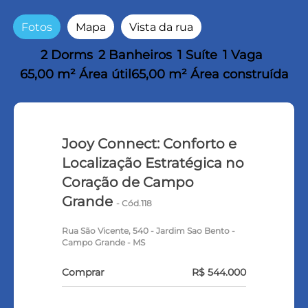
Fotos
Mapa
Vista da rua
2 Dorms
2 Banheiros
1 Suíte
1 Vaga
65,00 m² Área útil
65,00 m² Área construída
Jooy Connect: Conforto e
Localização Estratégica no
Coração de Campo
Grande
- Cód.118
Rua São Vicente, 540 - Jardim Sao Bento -
Campo Grande - MS
Comprar
R$ 544.000