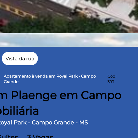
Vista da rua
Apartamento à venda em Royal Park - Campo
Cód:
ght
Grande
397
ium Plaenge em Campo
iliária
 Royal Park - Campo Grande - MS
Suítes
3 Vagas