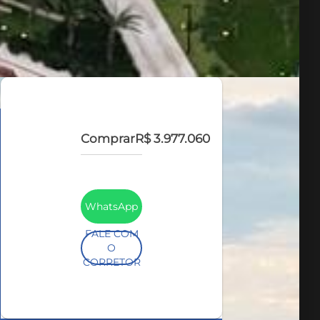
Comprar
R$ 3.977.060
WhatsApp
FALE COM
O
CORRETOR