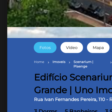
Fotos
Vídeo
Mapa
Home
Imoveis
Scenarium |
chevron_right
chevron_right
chevron_ri
Plaenge
Edifício Scenar
Grande | Uno Imob
Rua Ivan Fernandes Pereira, 110 -
3 Dorms
5 Banheiros
3 