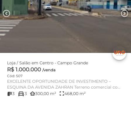
chevron_left
chevron_right
Loja / Salão em Centro - Campo Grande
R$ 1.000.000
/venda
Cód: 507
EXCELENTE OPORTUNIDADE DE INVESTIMENTO –
ESQUINA DA AVENIDA ZAHRAN Terreno comercial com
directions_car
468 m², localizado na Rua 13 ...
other_houses
fullscreen
3
3
300,00 m²
468,00 m²