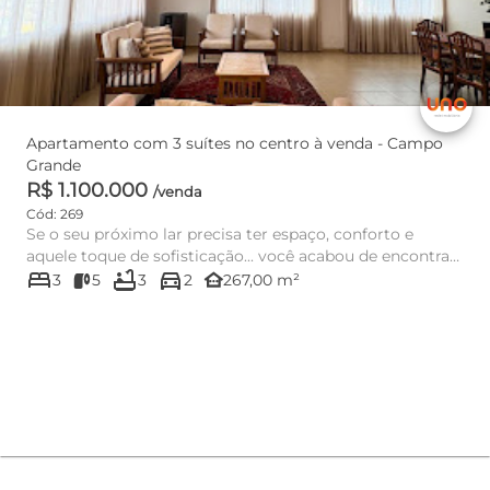
Apartamento com 3 suítes no centro à venda - Campo
Grande
R$ 1.100.000
/venda
Cód: 269
Se o seu próximo lar precisa ter espaço, conforto e
aquele toque de sofisticação... você acabou de encontrar!
bed
bathtub
directions_car
Este ap...
other_houses
3
5
3
2
267,00 m²