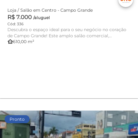
Loja / Salão em Centro - Campo Grande
R$ 7.000
/aluguel
Cód: 336
Descubra o espaço ideal para o seu negócio no coração
de Campo Grande! Este amplo salão comercial,
other_houses
610,00 m²
localizado na 14...
Pronto