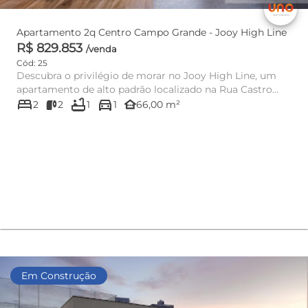
Apartamento 2q Centro Campo Grande - Jooy High Line
R$ 829.853
/venda
Cód: 25
Descubra o privilégio de morar no Jooy High Line, um
apartamento de alto padrão localizado na Rua Castro
bed
bathtub
directions_car
Alves, no coraç...
other_houses
2
2
1
1
66,00 m²
Em Construção