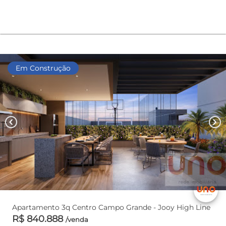
Em Construção
chevron_left
chevron_right
Apartamento 3q Centro Campo Grande - Jooy High Line
R$ 840.888
/venda