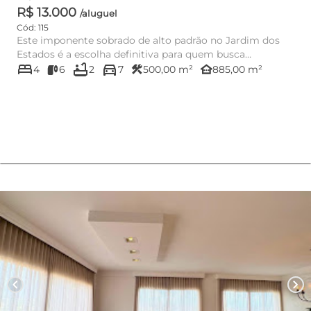
R$ 13.000
/aluguel
Cód: 115
Este imponente sobrado de alto padrão no Jardim dos
Estados é a escolha definitiva para quem busca
bed
bathtub
directions_car
amplitude e sofistica...
construction
other_houses
4
6
2
7
500,00 m²
885,00 m²
chevron_left
chevron_right