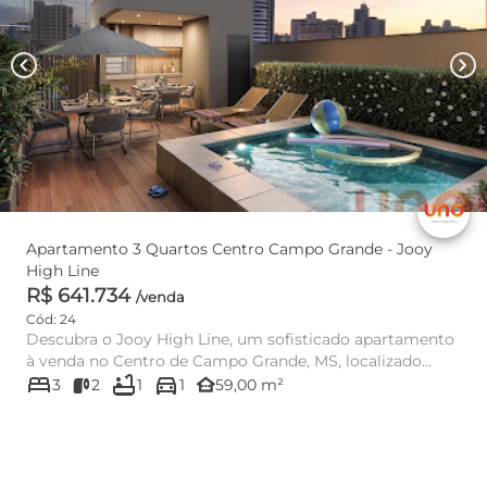
chevron_left
chevron_right
Apartamento 3 Quartos Centro Campo Grande - Jooy
High Line
R$ 641.734
/venda
Cód: 24
Descubra o Jooy High Line, um sofisticado apartamento
à venda no Centro de Campo Grande, MS, localizado
bed
bathtub
directions_car
estrategicamente...
other_houses
3
2
1
1
59,00 m²