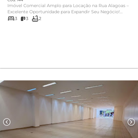
Imóvel Comercial Amplo para Locação na Rua Alagoas –
Excelente Oportunidade para Expandir Seu Negócio!
bed
bathtub
Valor de Loc...
3
3
2
chevron_left
chevron_right