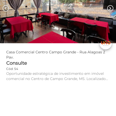
chevron_left
chevron_right
Casa Comercial Centro Campo Grande - Rua Alagoas 2
Pav.
Consulte
Cód: 54
Oportunidade estratégica de investimento em imóvel
comercial no Centro de Campo Grande, MS. Localizado
na prestigiada Ru...