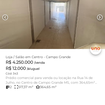
chevron_left
chevron_right
Loja / Salão em Centro - Campo Grande
R$ 4.250.000
/venda
R$ 12.000
/aluguel
Cód: 343
Prédio comercial para venda ou locação na Rua 14 de
Julho, no Centro de Campo Grande MS, com 364,65m²
fullscreen
other_houses
2
517,37 m²
364,65 m²
de área útil e est...