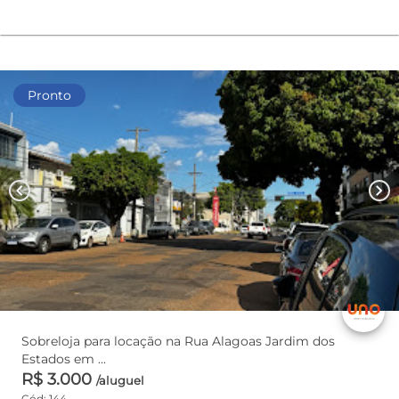
Pronto
chevron_left
chevron_right
Sobreloja para locação na Rua Alagoas Jardim dos
Estados em ...
R$ 3.000
/aluguel
Cód: 144