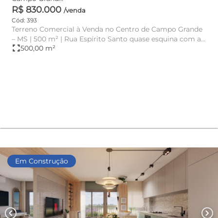
R$ 830.000
/venda
Cód: 393
Terreno Comercial à Venda no Centro de Campo Grande
– MS | 500 m² | Rua Espírito Santo quase esquina com a
fullscreen
500,00 m²
Mato Grosso ...
Em Construção
chevron_left
chevron_right