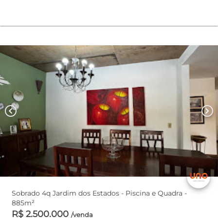
chevron_left
chevron_right
Sobrado 4q Jardim dos Estados - Piscina e Quadra -
885m²
R$ 2.500.000
/venda