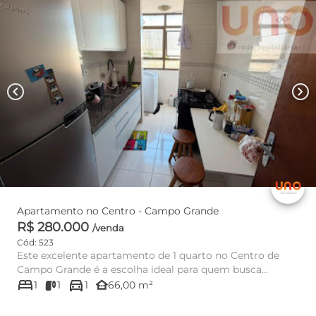
chevron_left
chevron_right
Apartamento no Centro - Campo Grande
R$ 280.000
/venda
Cód: 523
Este excelente apartamento de 1 quarto no Centro de
Campo Grande é a escolha ideal para quem busca
bed
directions_car
praticidade, conforto...
other_houses
1
1
1
66,00 m²