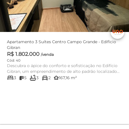
Apartamento 3 Suítes Centro Campo Grande - Edifício
Gibran
R$ 1.802.000
/venda
Cód: 40
Descubra o ápice do conforto e sofisticação no Edifício
Gibran, um empreendimento de alto padrão localizado
bed
bathtub
directions_car
na Rua Alber...
other_houses
3
5
3
2
167,16 m²