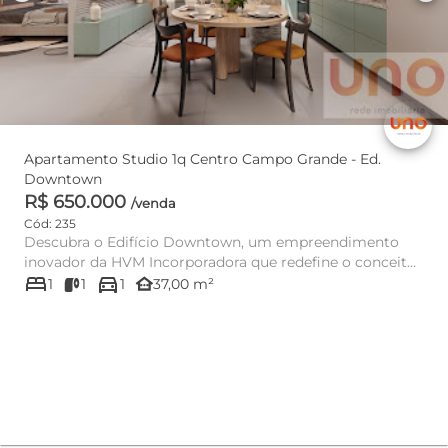
Apartamento Studio 1q Centro Campo Grande - Ed.
Downtown
R$ 650.000
/venda
Cód: 235
Descubra o Edifício Downtown, um empreendimento
inovador da HVM Incorporadora que redefine o conceito
bed
directions_car
de morar bem no c...
other_houses
1
1
1
37,00 m²