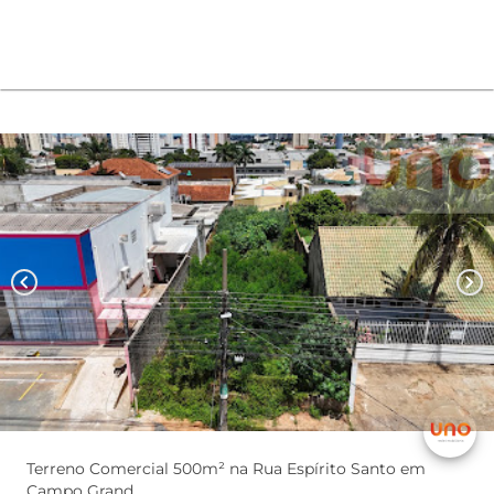
chevron_left
chevron_right
Terreno Comercial 500m² na Rua Espírito Santo em
Campo Grand...