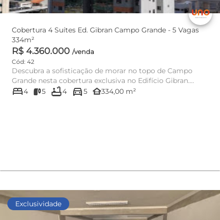
Cobertura 4 Suítes Ed. Gibran Campo Grande - 5 Vagas
334m²
R$ 4.360.000
/venda
Cód: 42
Descubra a sofisticação de morar no topo de Campo
Grande nesta cobertura exclusiva no Edifício Gibran.
bed
bathtub
directions_car
Localizada na Rua...
other_houses
4
5
4
5
334,00 m²
Exclusividade