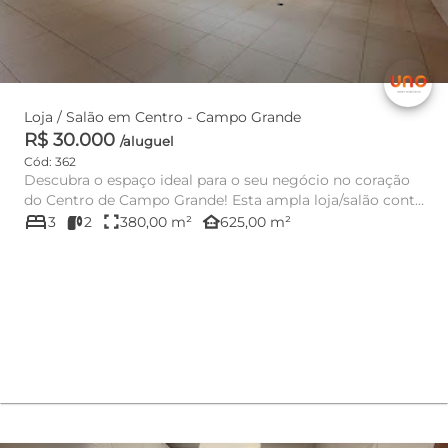
Loja / Salão em Centro - Campo Grande
R$ 30.000
/aluguel
Cód: 362
Descubra o espaço ideal para o seu negócio no coração
do Centro de Campo Grande! Esta ampla loja/salão conta
bed
com impr...
fullscreen
other_houses
3
2
380,00 m²
625,00 m²