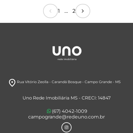
chevron_left
chevron_right
1 ... 2
room
Rua Vitório Zeolla
- Carandá Bosque
- Campo Grande
- MS
Uno Rede Imobiliária MS - CRECI: 14847
(67) 4042-1009
campogrande@redeuno.com.br