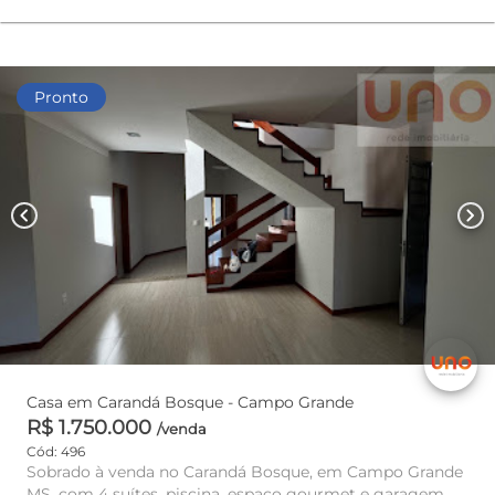
Pronto
chevron_left
chevron_right
Casa em Carandá Bosque - Campo Grande
R$ 1.750.000
/venda
Cód: 496
Sobrado à venda no Carandá Bosque, em Campo Grande
MS, com 4 suítes, piscina, espaço gourmet e garagem