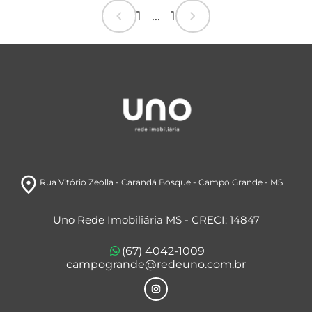
chevron_left
chevron_right
1 ... 1
room
Rua Vitório Zeolla
- Carandá Bosque
- Campo Grande
- MS
Uno Rede Imobiliária MS - CRECI: 14847
(67) 4042-1009
campogrande@redeuno.com.br