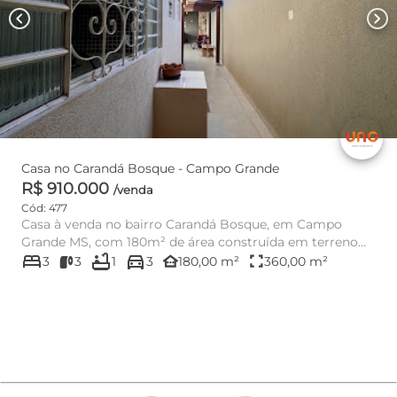
chevron_left
chevron_right
Casa no Carandá Bosque - Campo Grande
R$ 910.000
/venda
Cód: 477
Casa à venda no bairro Carandá Bosque, em Campo
Grande MS, com 180m² de área construída em terreno
bed
bathtub
directions_car
de 360m². O imóvel po...
other_houses
fullscreen
3
3
1
3
180,00 m²
360,00 m²