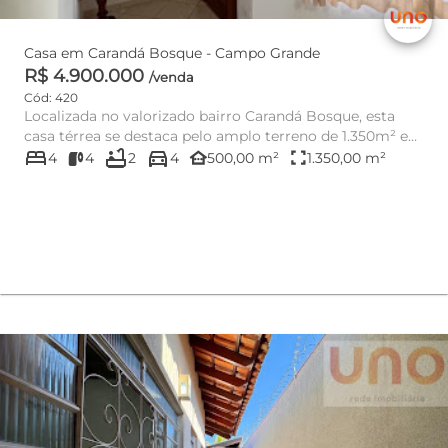
Casa em Carandá Bosque - Campo Grande
R$ 4.900.000
/venda
Cód: 420
Localizada no valorizado bairro Carandá Bosque, esta
casa térrea se destaca pelo amplo terreno de 1.350m² e
bed
bathtub
directions_car
500m² de ár...
other_houses
fullscreen
4
4
2
4
500,00 m²
1.350,00 m²