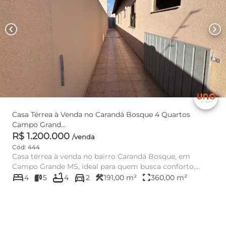
chevron_left
chevron_right
Casa Térrea à Venda no Carandá Bosque 4 Quartos
Campo Grand...
R$ 1.200.000
/venda
Cód: 444
Casa térrea à venda no bairro Carandá Bosque, em
Campo Grande MS, ideal para quem busca conforto,
bed
bathtub
directions_car
privacidade e ambiente...
construction
fullscreen
4
5
4
2
191,00 m²
360,00 m²