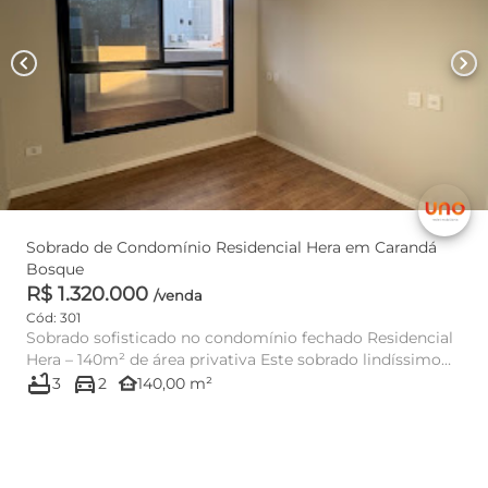
chevron_left
chevron_right
Sobrado de Condomínio Residencial Hera em Carandá
Bosque
R$ 1.320.000
/venda
Cód: 301
Sobrado sofisticado no condomínio fechado Residencial
Hera – 140m² de área privativa Este sobrado lindíssimo
bathtub
directions_car
com...
other_houses
3
2
140,00 m²