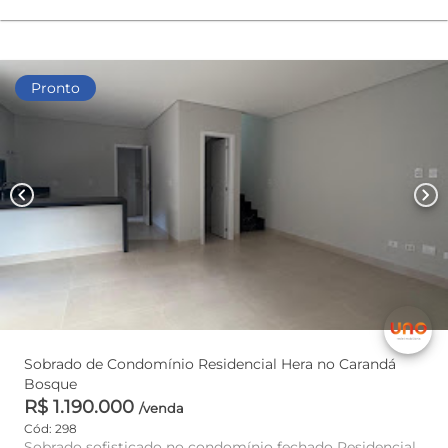
Pronto
chevron_left
chevron_right
Sobrado de Condomínio Residencial Hera no Carandá
Bosque
R$ 1.190.000
/venda
Cód: 298
Sobrado sofisticado no condomínio fechado Residencial