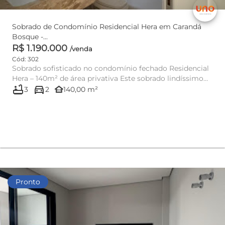
Sobrado de Condomínio Residencial Hera em Carandá
Bosque -...
R$ 1.190.000
/venda
Cód: 302
Sobrado sofisticado no condomínio fechado Residencial
Hera – 140m² de área privativa Este sobrado lindíssimo
bathtub
directions_car
com...
other_houses
3
2
140,00 m²
Pronto