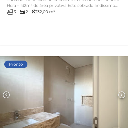
Hera – 132m² de área privativa Este sobrado lindíssimo...
bathtub
directions_car
construction
3
2
132,00 m²
Pronto
chevron_left
chevron_right