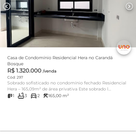
chevron_left
chevron_right
Casa de Condomínio Residencial Hera no Carandá
Bosque
R$ 1.320.000
/venda
Cód: 297
Sobrado sofisticado no condomínio fechado Residencial
Hera – 165,09m² de área privativa Este sobrado l...
bathtub
directions_car
construction
1
3
2
165,00 m²