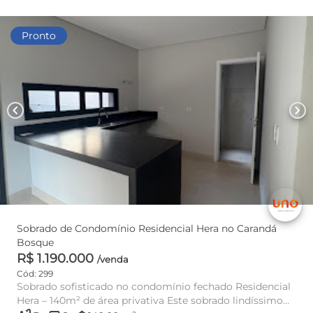
Pronto
chevron_left
chevron_right
Sobrado de Condomínio Residencial Hera no Carandá
Bosque
R$ 1.190.000
/venda
Cód: 299
Sobrado sofisticado no condomínio fechado Residencial
Hera – 140m² de área privativa Este sobrado lindíssimo