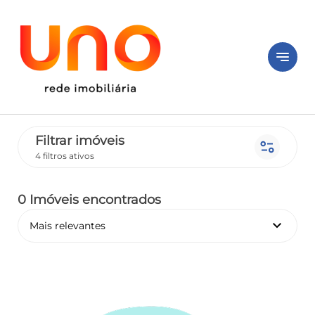
notes
Filtrar imóveis
page_info
4 filtros ativos
0 Imóveis encontrados
keyboard_arrow_down
Mais relevantes