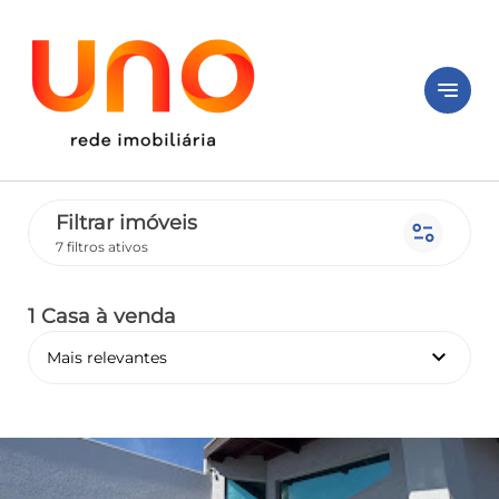
notes
Filtrar imóveis
page_info
7 filtros ativos
1 Casa
à venda
keyboard_arrow_down
Mais relevantes