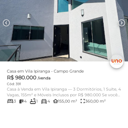
chevron_left
chevron_right
Casa em Vila Ipiranga - Campo Grande
R$ 980.000
/venda
Cód: 391
Casa à Venda em Vila Ipiranga — 3 Dormitórios, 1 Suíte, 4
Vagas, 155m² e Móveis Inclusos por R$ 980.000 Se você
bed
bathtub
directions_car
pro...
other_houses
fullscreen
3
4
1
4
155,00 m²
360,00 m²