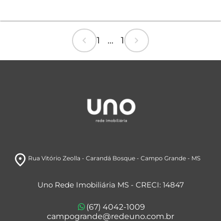
chevron_left
chevron_right
1 ... 1
room
Rua Vitório Zeolla
- Carandá Bosque
- Campo Grande
- MS
Uno Rede Imobiliária MS - CRECI: 14847
(67) 4042-1009
campogrande@redeuno.com.br